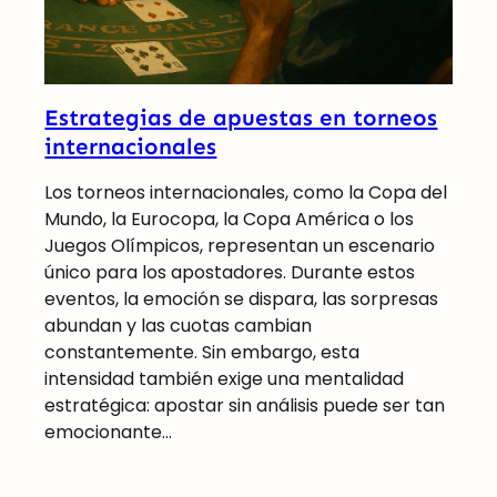
Estrategias de apuestas en torneos
internacionales
Los torneos internacionales, como la Copa del
Mundo, la Eurocopa, la Copa América o los
Juegos Olímpicos, representan un escenario
único para los apostadores. Durante estos
eventos, la emoción se dispara, las sorpresas
abundan y las cuotas cambian
constantemente. Sin embargo, esta
intensidad también exige una mentalidad
estratégica: apostar sin análisis puede ser tan
emocionante…