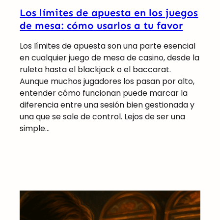
Los límites de apuesta en los juegos
de mesa: cómo usarlos a tu favor
Los límites de apuesta son una parte esencial
en cualquier juego de mesa de casino, desde la
ruleta hasta el blackjack o el baccarat.
Aunque muchos jugadores los pasan por alto,
entender cómo funcionan puede marcar la
diferencia entre una sesión bien gestionada y
una que se sale de control. Lejos de ser una
simple…